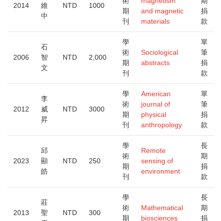
術
magnetism
期
2014
維
NTD
1000
期
and magnetic
捐
中
刊
materials
款
學
單
石
術
Sociological
筆
2006
智
NTD
2,000
期
abstracts
捐
文
刊
款
學
American
單
李
術
journal of
筆
2012
威
NTD
3000
期
physical
捐
昇
刊
anthropology
款
學
長
邱
Remote
術
期
2023
顯
NTD
250
sensing of
期
捐
皓
environment
刊
款
學
長
莊
術
Mathematical
期
2013
聖
NTD
300
期
biosciences
捐