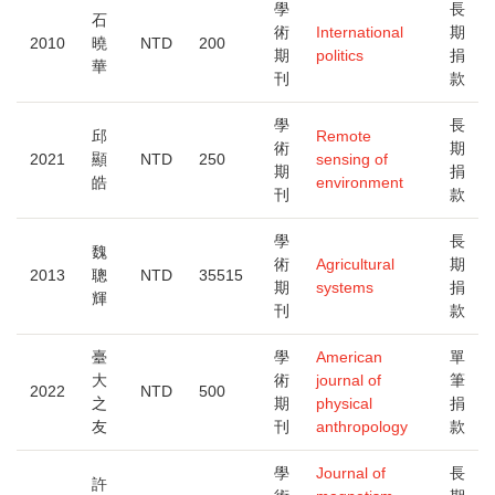
學
長
石
術
International
期
2010
曉
NTD
200
期
politics
捐
華
刊
款
學
長
邱
Remote
術
期
2021
顯
NTD
250
sensing of
期
捐
皓
environment
刊
款
學
長
魏
術
Agricultural
期
2013
聰
NTD
35515
期
systems
捐
輝
刊
款
臺
學
American
單
大
術
journal of
筆
2022
NTD
500
之
期
physical
捐
友
刊
anthropology
款
學
Journal of
長
許