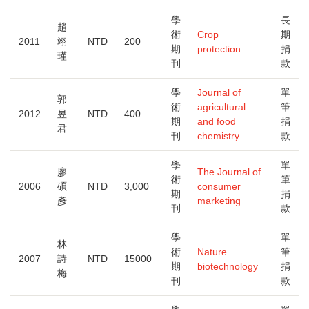
學
長
趙
術
Crop
期
2011
翊
NTD
200
期
protection
捐
瑾
刊
款
學
Journal of
單
郭
術
agricultural
筆
2012
昱
NTD
400
期
and food
捐
君
刊
chemistry
款
學
單
廖
The Journal of
術
筆
2006
碩
NTD
3,000
consumer
期
捐
彥
marketing
刊
款
學
單
林
術
Nature
筆
2007
詩
NTD
15000
期
biotechnology
捐
梅
刊
款