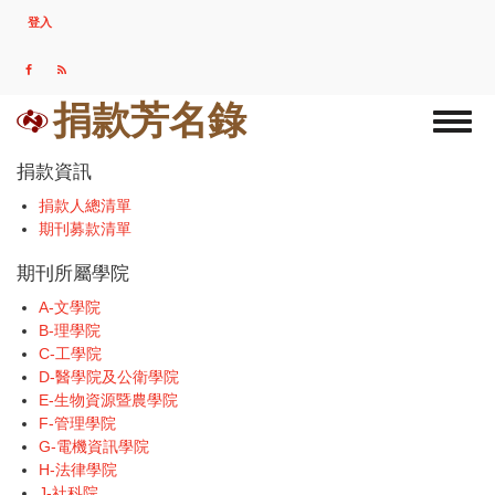
移
登入
USER
至
ACCOUNT
主
MENU
內
容
捐款芳名錄
Toggl
naviga
捐款資訊
捐款人總清單
期刊募款清單
期刊所屬學院
A-文學院
B-理學院
C-工學院
D-醫學院及公衛學院
E-生物資源暨農學院
F-管理學院
G-電機資訊學院
H-法律學院
J-社科院