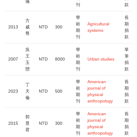
儀
刊
款
學
長
方
術
Agricultural
期
2013
威
NTD
300
期
systems
捐
尊
刊
款
吳
學
單
王
術
筆
2007
NTD
8000
Urban studies
玉
期
捐
戀
刊
款
學
American
長
丁
術
journal of
期
2023
天
NTD
500
期
physical
捐
倫
刊
anthropology
款
學
American
長
郭
術
journal of
期
2015
昱
NTD
300
期
physical
捐
君
刊
anthropology
款