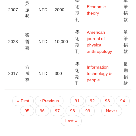
學
單
吳
術
Economic
筆
2007
振
NTD
2000
期
theory
捐
邦
刊
款
學
American
單
張
術
journal of
筆
2023
哲
NTD
10,000
期
physical
捐
嘉
刊
anthropology
款
學
長
方
Information
術
期
2017
威
NTD
300
technology &
期
捐
尊
people
刊
款
First
« First
Previous
‹ Previous
…
頁
91
頁
92
頁
93
頁
94
PAGINATION
page
page
面
面
面
面
目
95
頁
96
頁
97
頁
98
頁
99
…
下
Next ›
前
面
面
面
面
一
Last
Last »
頁
頁
page
面