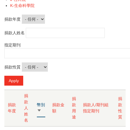
K-生命科學院
捐款年度
捐款人姓名
指定期刊
捐款性質
捐
捐
捐
款
捐款
幣別
捐款金
款
捐款人/期刊組
款
人
年度
由
額
用
指定期刊
性
姓
小
途
質
名
到
大