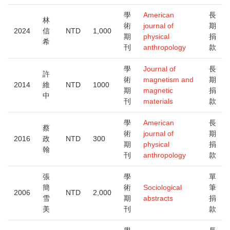
學
American
長
林
術
journal of
期
2024
信
NTD
1,000
期
physical
捐
希
刊
anthropology
款
學
Journal of
長
許
術
magnetism and
期
2014
維
NTD
1000
期
magnetic
捐
中
刊
materials
款
學
American
長
蔡
術
journal of
期
2016
政
NTD
300
期
physical
捐
翰
刊
anthropology
款
張
學
單
簡
術
Sociological
筆
2006
NTD
2,000
雪
期
abstracts
捐
美
刊
款