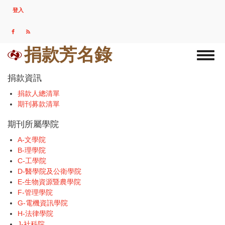
移
登入
USER
至
ACCOUNT
主
MENU
內
容
捐款芳名錄
Toggl
naviga
捐款資訊
捐款人總清單
期刊募款清單
期刊所屬學院
A-文學院
B-理學院
C-工學院
D-醫學院及公衛學院
E-生物資源暨農學院
F-管理學院
G-電機資訊學院
H-法律學院
J-社科院