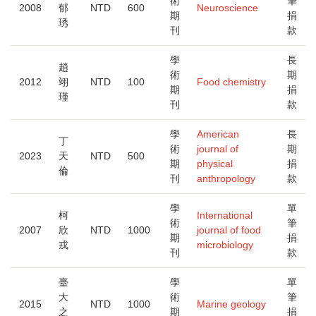
術
筆
2008
郁
NTD
600
Neuroscience
期
捐
琇
刊
款
學
長
趙
術
期
2012
翊
NTD
100
Food chemistry
期
捐
瑾
刊
款
學
American
長
丁
術
journal of
期
2023
天
NTD
500
期
physical
捐
倫
刊
anthropology
款
學
單
柯
International
術
筆
2007
欣
NTD
1000
journal of food
期
捐
戎
microbiology
刊
款
臺
學
單
大
術
筆
2015
NTD
1000
Marine geology
之
期
捐