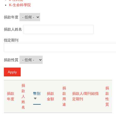
K-生命科學院
捐款年度
捐款人姓名
指定期刊
捐款性質
捐
捐
捐
款
捐款
幣別
捐款
款
捐款人/期刊組指
款
人
年度
由
金額
用
定期刊
性
姓
小
途
質
名
到
大