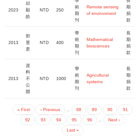
學
長
邱
術
Remote sensing
期
2023
顯
NTD
250
期
of environment
捐
皓
刊
款
學
長
郭
術
Mathematical
期
2013
昱
NTD
400
期
biosciences
捐
君
刊
款
資
學
長
料
術
Agricultural
期
2013
不
NTD
1000
期
systems
捐
公
刊
款
開
First
« First
Previous
‹ Previous
…
頁
88
頁
89
頁
90
頁
91
PAGINATION
page
page
面
面
面
面
目
92
頁
93
頁
94
頁
95
頁
96
…
下
Next ›
前
面
面
面
面
一
Last
Last »
頁
頁
page