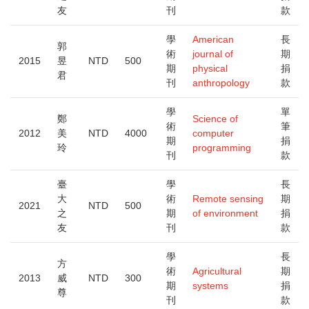
友
刊
款
學
American
長
郭
術
journal of
期
2015
昱
NTD
500
期
physical
捐
君
刊
anthropology
款
學
單
鄭
Science of
術
筆
2012
美
NTD
4000
computer
期
捐
玲
programming
刊
款
臺
學
長
大
術
Remote sensing
期
2021
NTD
500
之
期
of environment
捐
友
刊
款
學
長
方
術
Agricultural
期
2013
威
NTD
300
期
systems
捐
尊
刊
款