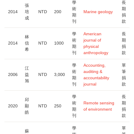
學
長
張
術
期
2014
培
NTD
200
Marine geology
期
捐
成
刊
款
學
American
長
林
術
journal of
期
2014
信
NTD
1000
期
physical
捐
希
刊
anthropology
款
學
Accounting,
單
江
術
auditing &
筆
2006
益
NTD
3,000
期
accountability
捐
旭
刊
journal
款
學
長
邱
術
Remote sensing
期
2020
顯
NTD
250
期
of environment
捐
皓
刊
款
學
單
蘇