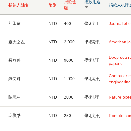
年
捐款金
捐款用途
捐款人姓名
幣別
捐款人/期
額
由
小
到
莊聖儀
NTD
400
學術期刊
Journal of 
大
臺大之友
NTD
2,000
學術期刊
American jo
Deep-sea re
羅燕儂
NTD
9000
學術期刊
papers
Computer m
羅文輝
NTD
1,000
學術期刊
engineering
陳麗村
NTD
2000
學術期刊
Nature biot
邱顯皓
NTD
250
學術期刊
Remote sen