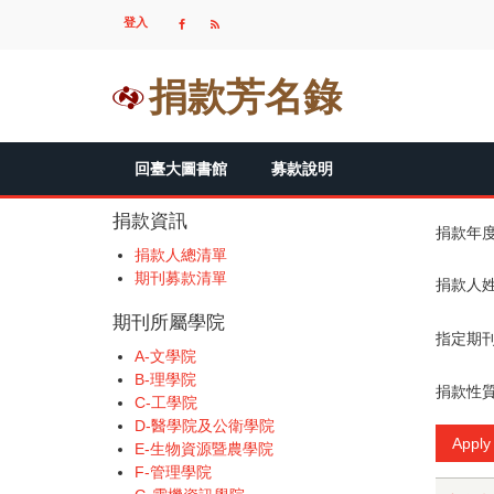
移
登入
USER
至
ACCOUNT
主
MENU
內
捐款芳名錄
容
MAIN
回臺大圖書館
募款說明
NAVIGATION
捐款資訊
捐款年
捐款人總清單
期刊募款清單
捐款人
期刊所屬學院
指定期
A-文學院
B-理學院
捐款性
C-工學院
D-醫學院及公衛學院
E-生物資源暨農學院
F-管理學院