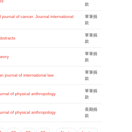
es
款
l journal of cancer. Journal international
單筆捐
款
單筆捐
abstracts
款
單筆捐
heory
款
單筆捐
 journal of international law
款
單筆捐
urnal of physical anthropology
款
長期捐
urnal of physical anthropology
款