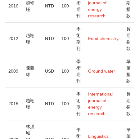
趙翊
術
journal of
期
2016
NTD
100
瑾
期
energy
捐
刊
research
款
學
長
趙翊
術
期
2012
NTD
100
Food chemistry
瑾
期
捐
刊
款
學
單
陳義
術
筆
2009
USD
100
Ground water
雄
期
捐
刊
款
學
International
長
趙翊
術
journal of
期
2015
NTD
100
瑾
期
energy
捐
刊
research
款
林漢
學
單
城
術
Linguistics
筆