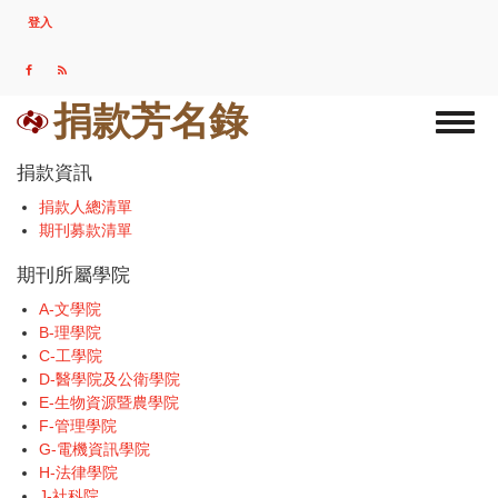
移
登入
USER
至
ACCOUNT
主
MENU
內
容
捐款芳名錄
Toggl
naviga
捐款資訊
捐款人總清單
期刊募款清單
期刊所屬學院
A-文學院
B-理學院
C-工學院
D-醫學院及公衛學院
E-生物資源暨農學院
F-管理學院
G-電機資訊學院
H-法律學院
J-社科院