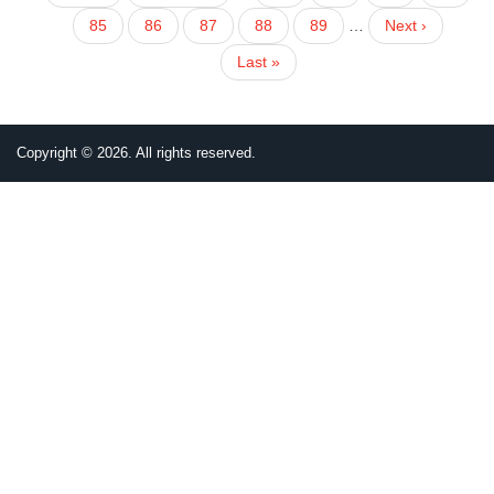
page
page
面
面
面
面
目
85
頁
86
頁
87
頁
88
頁
89
…
下
Next ›
前
面
面
面
面
一
Last
Last »
頁
頁
page
面
Copyright © 2026. All rights reserved.