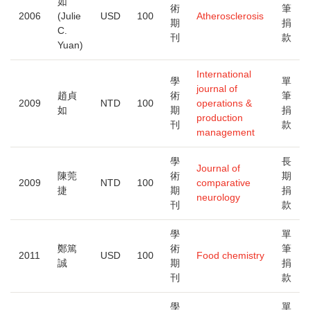
如
術
筆
2006
(Julie
USD
100
Atherosclerosis
期
捐
C.
刊
款
Yuan)
International
學
單
journal of
趙貞
術
筆
2009
NTD
100
operations &
如
期
捐
production
刊
款
management
學
長
Journal of
陳莞
術
期
2009
NTD
100
comparative
捷
期
捐
neurology
刊
款
學
單
鄭篤
術
筆
2011
USD
100
Food chemistry
誠
期
捐
刊
款
學
單