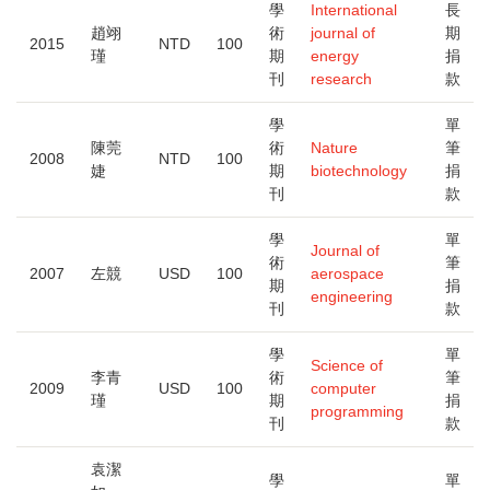
到
學
International
長
大
趙翊
術
journal of
期
2015
NTD
100
瑾
期
energy
捐
刊
research
款
學
單
陳莞
術
Nature
筆
2008
NTD
100
婕
期
biotechnology
捐
刊
款
學
單
Journal of
術
筆
2007
左競
USD
100
aerospace
期
捐
engineering
刊
款
學
單
Science of
李青
術
筆
2009
USD
100
computer
瑾
期
捐
programming
刊
款
袁潔
學
單