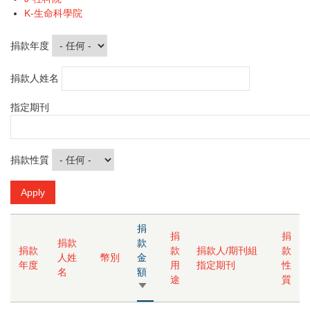
K-生命科學院
捐款年度
捐款人姓名
指定期刊
捐款性質
捐
捐
捐
捐款
款
捐款
款
捐款人/期刊組
款
人姓
幣別
金
年度
用
指定期刊
性
名
額
途
質
由
小