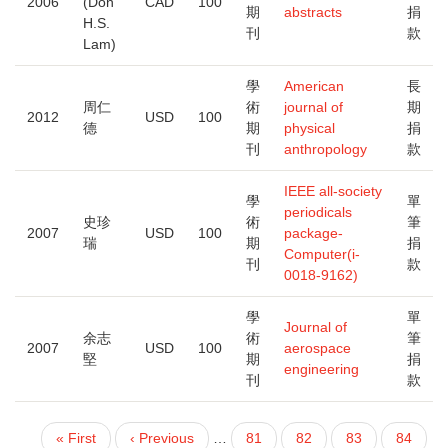
2006
(Don
CAD
100
期
abstracts
捐
H.S.
刊
款
Lam)
學
American
長
周仁
術
journal of
期
2012
USD
100
德
期
physical
捐
刊
anthropology
款
IEEE all-society
學
單
periodicals
史珍
術
筆
2007
USD
100
package-
瑞
期
捐
Computer(i-
刊
款
0018-9162)
學
單
Journal of
余志
術
筆
2007
USD
100
aerospace
堅
期
捐
engineering
刊
款
First
« First
Previous
‹ Previous
…
頁
81
頁
82
頁
83
頁
84
PAGINATION