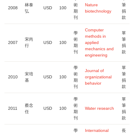
林泰
術
Nature
筆
2008
USD
100
弘
期
biotechnology
捐
刊
款
Computer
學
單
methods in
宋尚
術
筆
2007
USD
100
applied
行
期
捐
mechanics and
刊
款
engineering
學
單
Journal of
宋培
術
筆
2010
USD
100
organizational
基
期
捐
behavior
刊
款
學
單
蔡念
術
筆
2011
USD
100
Water research
任
期
捐
刊
款
學
International
長