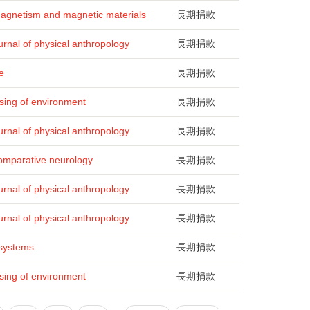
magnetism and magnetic materials
長期捐款
rnal of physical anthropology
長期捐款
e
長期捐款
ing of environment
長期捐款
rnal of physical anthropology
長期捐款
comparative neurology
長期捐款
rnal of physical anthropology
長期捐款
rnal of physical anthropology
長期捐款
 systems
長期捐款
ing of environment
長期捐款