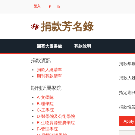
移
登入
USER
至
ACCOUNT
主
MENU
內
捐款芳名錄
容
MAIN
回臺大圖書館
募款說明
NAVIGATION
捐款資訊
捐款年
捐款人總清單
期刊募款清單
捐款人
期刊所屬學院
指定期
A-文學院
B-理學院
捐款性
C-工學院
D-醫學院及公衛學院
E-生物資源暨農學院
F-管理學院