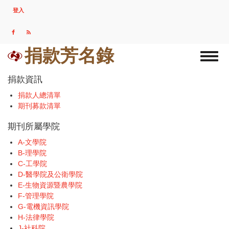
移
登入
USER
至
ACCOUNT
主
MENU
內
容
捐款芳名錄
Toggl
naviga
捐款資訊
捐款人總清單
期刊募款清單
期刊所屬學院
A-文學院
B-理學院
C-工學院
D-醫學院及公衛學院
E-生物資源暨農學院
F-管理學院
G-電機資訊學院
H-法律學院
J-社科院