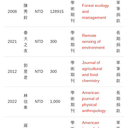
到
學
單
陳
Forest ecology
大
術
筆
2008
秀
NTD
128915
and
期
捐
銓
management
刊
款
臺
學
長
Remote
大
術
期
2021
NTD
300
sensing of
之
期
捐
environment
友
刊
款
學
Journal of
單
郭
術
agricultural
筆
2012
昱
NTD
300
期
and food
捐
君
刊
chemistry
款
學
American
長
林
術
journal of
期
2022
信
NTD
1,000
期
physical
捐
希
刊
anthropology
款
學
American
單
羅