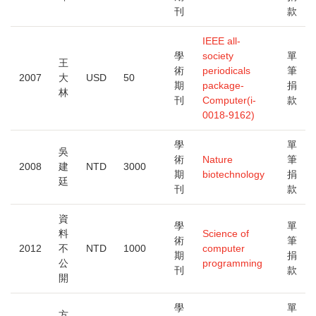
刊
款
IEEE all-
學
society
單
王
術
periodicals
筆
2007
大
USD
50
期
package-
捐
林
刊
Computer(i-
款
0018-9162)
學
單
吳
術
Nature
筆
2008
建
NTD
3000
期
biotechnology
捐
廷
刊
款
資
學
單
料
Science of
術
筆
2012
不
NTD
1000
computer
期
捐
公
programming
刊
款
開
學
單
方