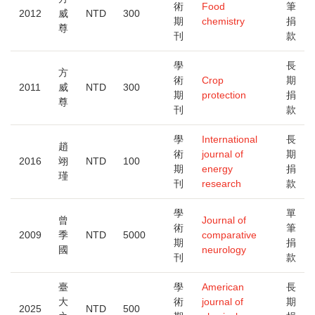
術
Food
筆
2012
威
NTD
300
期
chemistry
捐
尊
刊
款
學
長
方
術
Crop
期
2011
威
NTD
300
期
protection
捐
尊
刊
款
學
International
長
趙
術
journal of
期
2016
翊
NTD
100
期
energy
捐
瑾
刊
research
款
學
單
曾
Journal of
術
筆
2009
季
NTD
5000
comparative
期
捐
國
neurology
刊
款
臺
學
American
長
大
術
journal of
期
2025
NTD
500