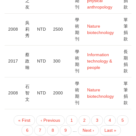
之
期
physical
捐
友
刊
anthropology
款
學
單
吳
術
Nature
筆
2008
莉
NTD
2500
期
biotechnology
捐
秀
刊
款
學
長
蔡
Information
術
期
2017
政
NTD
300
technology &
期
捐
翰
people
刊
款
學
單
石
術
Nature
筆
2008
智
NTD
2000
期
biotechnology
捐
文
刊
款
First
« First
Previous
‹ Previous
頁
1
頁
2
目
3
頁
4
頁
5
PAGINATION
page
page
面
面
前
面
面
頁
6
頁
7
頁
8
頁
9
…
下
Next ›
Last
Last »
頁