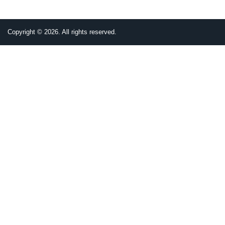
面
面
面
面
一
page
面
頁
Copyright © 2026. All rights reserved.