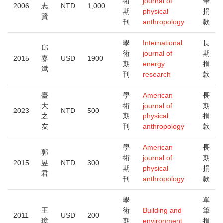
術
journal of
筆
2006
志
NTD
1,000
期
physical
捐
賢
刊
anthropology
款
學
International
長
邱
術
journal of
期
2015
嘉
USD
1900
期
energy
捐
斌
刊
research
款
臺
學
American
長
大
術
journal of
期
2023
NTD
500
之
期
physical
捐
友
刊
anthropology
款
學
American
長
郭
術
journal of
期
2015
昱
NTD
300
期
physical
捐
君
刊
anthropology
款
學
單
王
術
Building and
筆
2011
USD
200
璋
期
environment
捐