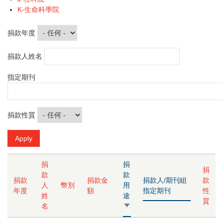
K-生命科學院
捐款年度
捐款人姓名
指定期刊
捐款性質
捐
捐
捐
款
款
捐款
捐款金
捐款人/期刊組
款
人
幣別
用
年度
額
指定期刊
性
姓
途
質
名
由
小