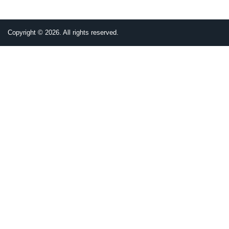
面
面
面
面
一
page
面
頁
Copyright © 2026. All rights reserved.