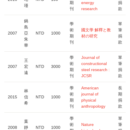
期
energy
捐
瑾
刊
research
款
鍋
學
單
島
術
國文學 解釋と教
筆
2007
亞
NTD
1000
期
材の研究
捐
朱
刊
款
華
學
Journal of
單
王
術
constructional
筆
2007
宏
NTD
3000
期
steel research :
捐
遠
刊
JCSR
款
學
American
長
林
術
journal of
期
2015
信
NTD
1000
期
physical
捐
希
刊
anthropology
款
學
單
葉
術
Nature
筆
2008
靜
NTD
1000