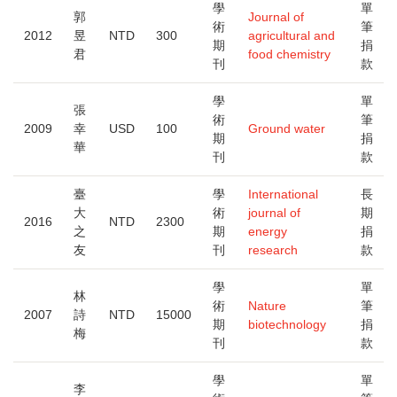
到
學
單
郭
Journal of
小
術
筆
2012
昱
NTD
300
agricultural and
期
捐
君
food chemistry
刊
款
學
單
張
術
筆
2009
幸
USD
100
Ground water
期
捐
華
刊
款
臺
學
International
長
大
術
journal of
期
2016
NTD
2300
之
期
energy
捐
友
刊
research
款
學
單
林
術
Nature
筆
2007
詩
NTD
15000
期
biotechnology
捐
梅
刊
款
學
單
李