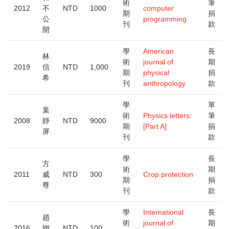
術
筆
2012
不
NTD
1000
computer
期
捐
公
programming
刊
款
開
學
American
長
林
術
journal of
期
2019
信
NTD
1,000
期
physical
捐
希
刊
anthropology
款
學
單
葉
術
Physics letters:
筆
2008
靜
NTD
9000
期
[Part A]
捐
屏
刊
款
學
長
方
術
期
2011
威
NTD
300
Crop protection
期
捐
尊
刊
款
學
International
長
趙
術
journal of
期
2016
翊
NTD
100