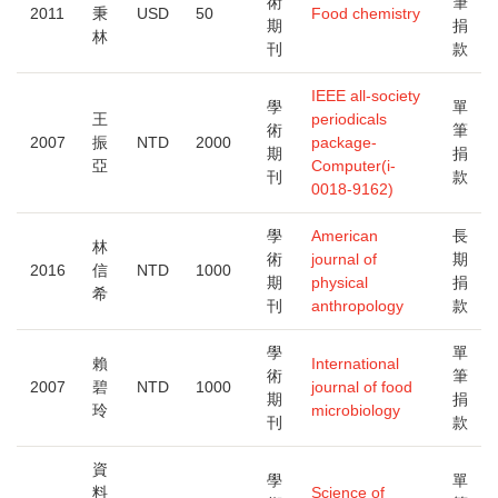
術
筆
2011
秉
USD
50
Food chemistry
期
捐
林
刊
款
IEEE all-society
學
單
王
periodicals
術
筆
2007
振
NTD
2000
package-
期
捐
亞
Computer(i-
刊
款
0018-9162)
學
American
長
林
術
journal of
期
2016
信
NTD
1000
期
physical
捐
希
刊
anthropology
款
學
單
賴
International
術
筆
2007
碧
NTD
1000
journal of food
期
捐
玲
microbiology
刊
款
資
學
單
料
Science of