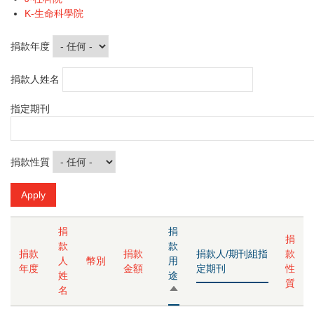
K-生命科學院
捐款年度
捐款人姓名
指定期刊
捐款性質
捐
捐
捐
款
款
捐款
捐款
捐款人/期刊組指
款
人
幣別
用
年度
金額
定期刊
性
姓
途
質
名
由
大