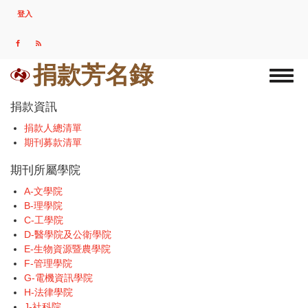
移
登入
USER
至
ACCOUNT
主
MENU
內
容
捐款芳名錄
Toggl
naviga
捐款資訊
捐款人總清單
期刊募款清單
期刊所屬學院
A-文學院
B-理學院
C-工學院
D-醫學院及公衛學院
E-生物資源暨農學院
F-管理學院
G-電機資訊學院
H-法律學院
J-社科院