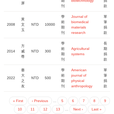
期
biotechnology
捐
屏
刊
款
學
Journal of
單
黃
術
biomedical
筆
2008
文
NTD
10000
期
materials
捐
玉
刊
research
款
學
長
方
術
Agricultural
期
2014
威
NTD
300
期
systems
捐
尊
刊
款
臺
學
American
單
大
術
journal of
筆
2022
NTD
500
之
期
physical
捐
友
刊
anthropology
款
First
« First
Previous
‹ Previous
…
頁
5
頁
6
頁
7
頁
8
目
9
PAGINATION
page
page
面
面
面
面
前
頁
10
頁
11
頁
12
頁
13
…
下
Next ›
Last
Last »
頁