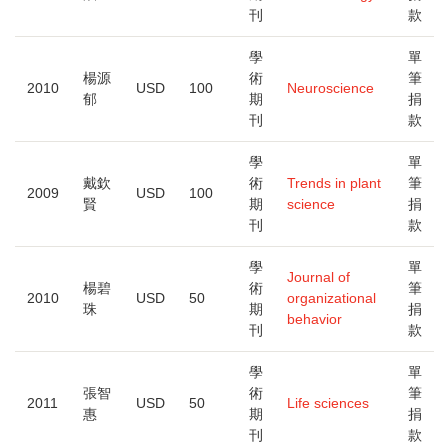
刊
款
學
單
楊源
術
筆
2010
USD
100
Neuroscience
郁
期
捐
刊
款
學
單
戴欽
術
Trends in plant
筆
2009
USD
100
賢
期
science
捐
刊
款
學
單
Journal of
楊碧
術
筆
2010
USD
50
organizational
珠
期
捐
behavior
刊
款
學
單
張智
術
筆
2011
USD
50
Life sciences
惠
期
捐
刊
款