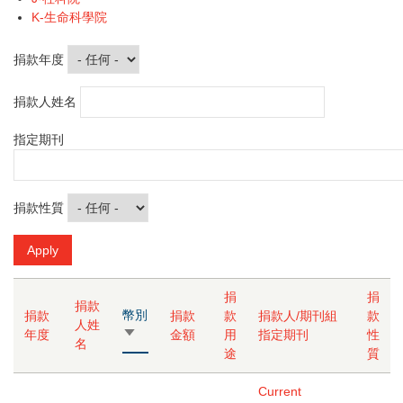
K-生命科學院
捐款年度
捐款人姓名
指定期刊
捐款性質
捐
捐
捐款
幣別
捐款
捐款
款
捐款人/期刊組
款
人姓
由
年度
金額
用
指定期刊
性
名
小
途
質
到
大
Current