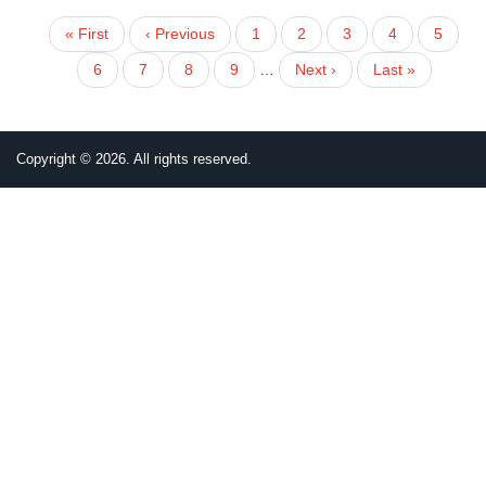
First
« First
Previous
‹ Previous
頁
1
頁
2
頁
3
目
4
頁
5
PAGINATION
page
page
面
面
面
前
面
頁
6
頁
7
頁
8
頁
9
…
下
Next ›
Last
Last »
頁
面
面
面
面
一
page
面
頁
Copyright © 2026. All rights reserved.