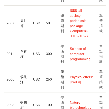
刊
款
IEEE all-
學
society
單
周仁
術
periodicals
筆
2007
USD
50
德
期
package-
捐
刊
Computer(i-
款
0018-9162)
學
單
Science of
李青
術
筆
2011
USD
300
computer
瑾
期
捐
programming
刊
款
學
單
侯鳳
術
Physics letters:
筆
2008
USD
250
汀
期
[Part A]
捐
刊
款
學
單
藍川
術
Nature
筆
2008
USD
100
滔
期
biotechnology
捐