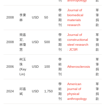
刊
anthropology
款
學
Journal of
單
李秉
術
biomedical
筆
2008
USD
50
林
期
materials
捐
刊
research
款
簡嘉
學
Journal of
單
宏、
術
constructional
筆
2008
USD
500
林瓊
期
steel research
捐
慧
刊
: JCSR
款
柯玉
學
單
珠
術
筆
2006
USD
100
Atherosclerosis
(Kay
期
捐
Lin)
刊
款
學
American
單
邱嘉
術
journal of
筆
2024
USD
1,750
斌
期
physical
捐
刊
anthropology
款