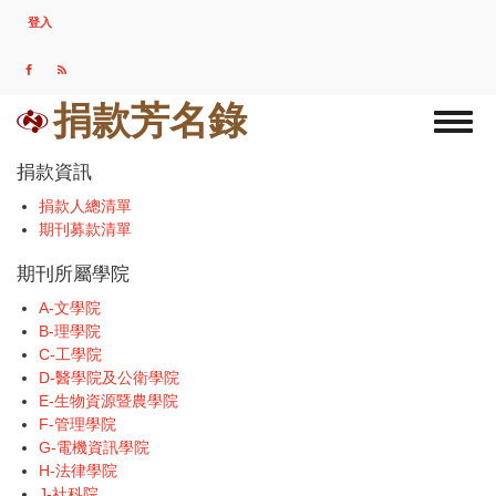
移
登入
USER
至
ACCOUNT
主
MENU
內
容
捐款芳名錄
Toggl
naviga
捐款資訊
捐款人總清單
期刊募款清單
期刊所屬學院
A-文學院
B-理學院
C-工學院
D-醫學院及公衛學院
E-生物資源暨農學院
F-管理學院
G-電機資訊學院
H-法律學院
J-社科院