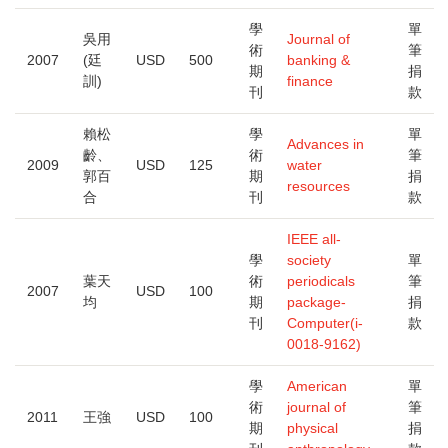
學
單
吳用
Journal of
術
筆
2007
(廷
USD
500
banking &
期
捐
訓)
finance
刊
款
賴松
學
單
Advances in
齡、
術
筆
2009
USD
125
water
郭百
期
捐
resources
合
刊
款
IEEE all-
學
society
單
葉天
術
periodicals
筆
2007
USD
100
均
期
package-
捐
刊
Computer(i-
款
0018-9162)
學
American
單
術
journal of
筆
2011
王強
USD
100
期
physical
捐