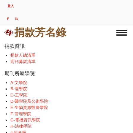
移
登入
USER
至
ACCOUNT
主
MENU
內
容
捐款芳名錄
Toggl
naviga
捐款資訊
捐款人總清單
期刊募款清單
期刊所屬學院
A-文學院
B-理學院
C-工學院
D-醫學院及公衛學院
E-生物資源暨農學院
F-管理學院
G-電機資訊學院
H-法律學院
J-社科院