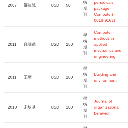
術
periodicals
2007
鄭篤誠
USD
50
期
package-
刊
Computer(i-
0018-9162)
Computer
學
methods in
術
2011
邱國鼎
USD
250
applied
期
mechanics and
刊
engineering
學
術
Building and
2011
王璋
USD
200
期
environment
刊
學
Journal of
術
2010
宋培基
USD
100
organizational
期
behavior
刊