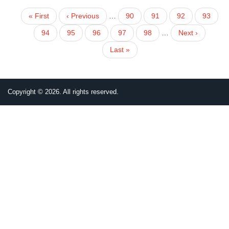
First
« First
Previous
‹ Previous
…
頁
90
頁
91
頁
92
頁
93
PAGINATION
page
page
面
面
面
面
目
94
頁
95
頁
96
頁
97
頁
98
…
下
Next ›
前
面
面
面
面
一
Last
Last »
頁
頁
page
面
Copyright © 2026. All rights reserved.