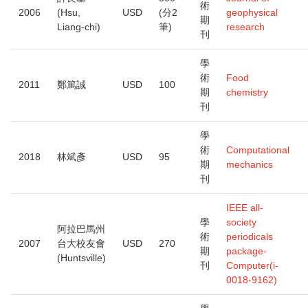
術
2006
(Hsu,
USD
(分2
geophysical
期
Liang-chi)
筆)
research
刊
學
術
Food
2011
鄭篤誠
USD
100
期
chemistry
刊
學
術
Computational
2018
林斌彥
USD
95
期
mechanics
刊
IEEE all-
學
society
阿拉巴馬州
術
periodicals
2007
台大校友會
USD
270
期
package-
(Huntsville)
刊
Computer(i-
0018-9162)