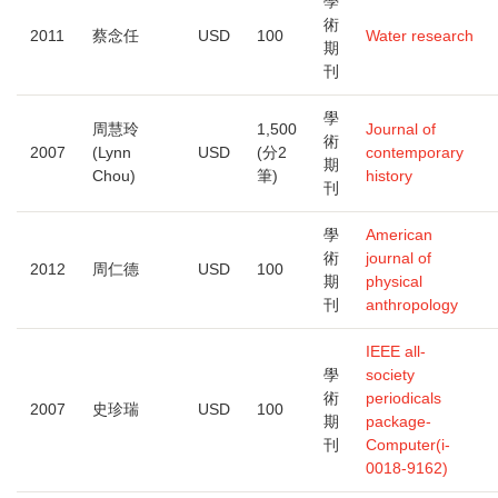
學
術
2011
蔡念任
USD
100
Water research
期
刊
學
周慧玲
1,500
Journal of
術
2007
(Lynn
USD
(分2
contemporary
期
Chou)
筆)
history
刊
學
American
術
journal of
2012
周仁德
USD
100
期
physical
刊
anthropology
IEEE all-
學
society
術
periodicals
2007
史珍瑞
USD
100
期
package-
刊
Computer(i-
0018-9162)