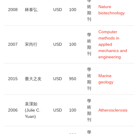
學
術
Nature
2008
林泰弘
USD
100
期
biotechnology
刊
Computer
學
methods in
術
2007
宋尚行
USD
100
applied
期
mechanics and
刊
engineering
學
術
Marine
2015
臺大之友
USD
950
期
geology
刊
學
袁潔如
術
2006
(Julie C.
USD
100
Atherosclerosis
期
Yuan)
刊
學