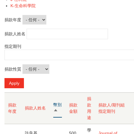
K-生命科學院
捐款年度
捐款人姓名
指定期刊
捐款性質
捐
幣別
捐款
捐款
款
捐款人/期刊組
捐款人姓名
由
年度
金額
用
指定期刊
大
途
到
小
學
許良基
500
Journal of