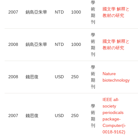
學
術
國文學 解釋と
2007
鍋島亞朱華
NTD
1000
期
教材の研究
刊
學
術
國文學 解釋と
2008
鍋島亞朱華
NTD
1000
期
教材の研究
刊
學
術
Nature
2008
錢思復
USD
250
期
biotechnology
刊
IEEE all-
學
society
術
periodicals
2007
錢思復
USD
250
期
package-
刊
Computer(i-
0018-9162)