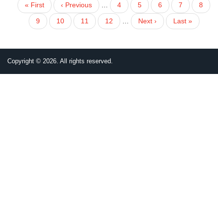
First
« First
Previous
‹ Previous
…
頁
4
頁
5
頁
6
頁
7
目
8
PAGINATION
page
page
面
面
面
面
前
頁
9
頁
10
頁
11
頁
12
…
下
Next ›
Last
Last »
頁
面
面
面
面
一
page
面
頁
Copyright © 2026. All rights reserved.