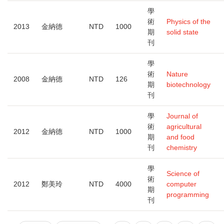
學
術
Physics of the
2013
金納德
NTD
1000
期
solid state
刊
學
術
Nature
2008
金納德
NTD
126
期
biotechnology
刊
學
Journal of
術
agricultural
2012
金納德
NTD
1000
期
and food
刊
chemistry
學
Science of
術
2012
鄭美玲
NTD
4000
computer
期
programming
刊