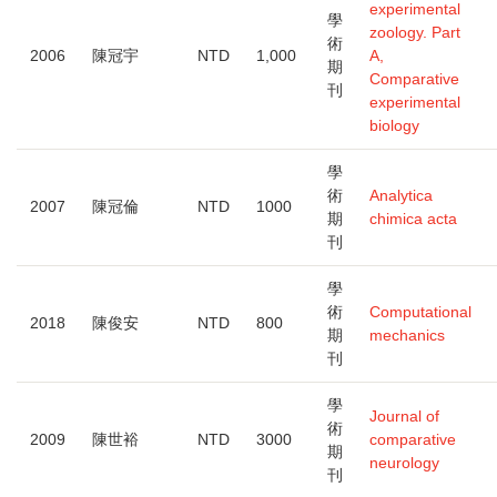
experimental
學
zoology. Part
術
2006
陳冠宇
NTD
1,000
A,
期
Comparative
刊
experimental
biology
學
術
Analytica
2007
陳冠倫
NTD
1000
期
chimica acta
刊
學
術
Computational
2018
陳俊安
NTD
800
期
mechanics
刊
學
Journal of
術
2009
陳世裕
NTD
3000
comparative
期
neurology
刊