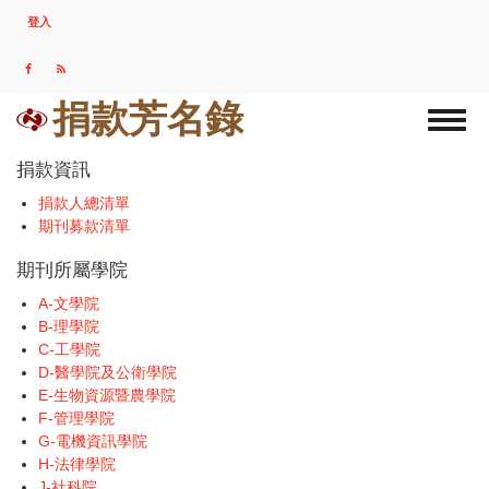
移
登入
USER
至
ACCOUNT
主
MENU
內
容
捐款芳名錄
Toggl
naviga
捐款資訊
捐款人總清單
期刊募款清單
期刊所屬學院
A-文學院
B-理學院
C-工學院
D-醫學院及公衛學院
E-生物資源暨農學院
F-管理學院
G-電機資訊學院
H-法律學院
J-社科院