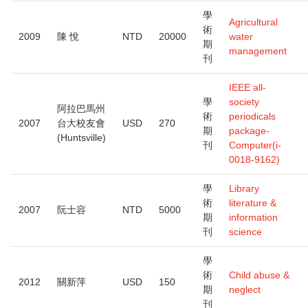
學
Agricultural
術
2009
陳 悅
NTD
20000
water
期
management
刊
IEEE all-
學
society
阿拉巴馬州
術
periodicals
2007
台大校友會
USD
270
期
package-
(Huntsville)
刊
Computer(i-
0018-9162)
學
Library
術
literature &
2007
阮士容
NTD
5000
期
information
刊
science
學
術
Child abuse &
2012
關新萍
USD
150
期
neglect
刊