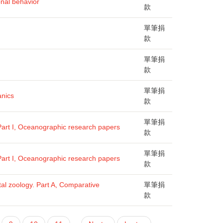
onal behavior
款
單筆捐
款
單筆捐
款
單筆捐
nics
款
單筆捐
art I, Oceanographic research papers
款
單筆捐
art I, Oceanographic research papers
款
al zoology. Part A, Comparative
單筆捐
款