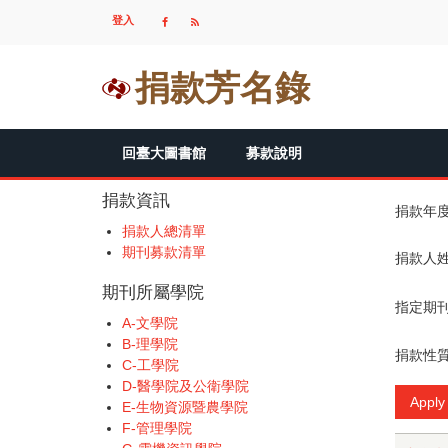
移
登入
USER
至
ACCOUNT
主
MENU
內
捐款芳名錄
容
MAIN
回臺大圖書館
募款說明
NAVIGATION
捐款資訊
捐款年
捐款人總清單
期刊募款清單
捐款人
期刊所屬學院
指定期
A-文學院
B-理學院
捐款性
C-工學院
D-醫學院及公衛學院
E-生物資源暨農學院
F-管理學院