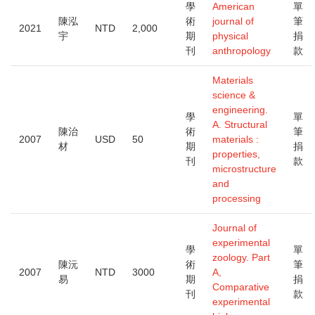
學
American
單
陳泓
術
journal of
筆
2021
NTD
2,000
宇
期
physical
捐
刊
anthropology
款
Materials
science &
engineering.
學
單
A. Structural
陳治
術
筆
2007
USD
50
materials :
材
期
捐
properties,
刊
款
microstructure
and
processing
Journal of
experimental
學
單
zoology. Part
陳沅
術
筆
2007
NTD
3000
A,
易
期
捐
Comparative
刊
款
experimental