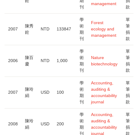
銓
期
捐
management
刊
款
學
單
Forest
陳秀
術
筆
2007
NTD
133847
ecology and
銓
期
捐
management
刊
款
學
單
陳百
術
Nature
筆
2006
NTD
1,000
慶
期
biotechnology
捐
刊
款
學
Accounting,
單
陳玲
術
auditing &
筆
2007
USD
100
絹
期
accountability
捐
刊
journal
款
學
Accounting,
單
陳玲
術
auditing &
筆
2008
USD
200
絹
期
accountability
捐
刊
journal
款