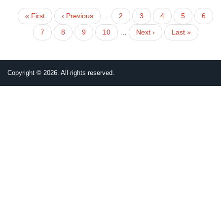
First
« First
Previous
‹ Previous
…
頁
2
頁
3
頁
4
頁
5
目
6
PAGINATION
page
page
面
面
面
面
前
頁
7
頁
8
頁
9
頁
10
…
下
Next ›
Last
Last »
頁
面
面
面
面
一
page
面
頁
Copyright © 2026. All rights reserved.