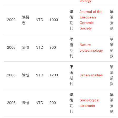
biology
學
Journal of the
單
陳榮
術
European
筆
2009
NTD
1000
志
期
Ceramic
捐
刊
Society
款
學
單
術
Nature
筆
2008
陳愷
NTD
900
期
biotechnology
捐
刊
款
學
單
術
筆
2008
陳愷
NTD
1200
Urban studies
期
捐
刊
款
學
單
術
Sociological
筆
2006
陳愷
NTD
900
期
abstracts
捐
刊
款