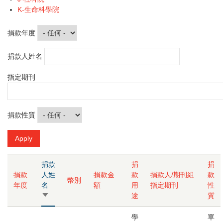
K-生命科學院
捐款年度
捐款人姓名
指定期刊
捐款性質
捐款
捐
捐
捐款
人姓
捐款金
款
捐款人/期刊組
款
幣別
年度
名
額
用
指定期刊
性
由
途
質
小
到
學
單