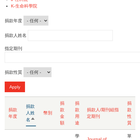
K-生命科學院
捐款年度
捐款人姓名
指定期刊
捐款性質
捐
捐
捐
捐款
捐款
款
款
捐款人/期刊組指
款
人姓
幣別
年度
金
用
定期刊
性
由
名
額
途
質
大
到
學
單
小
Journal of