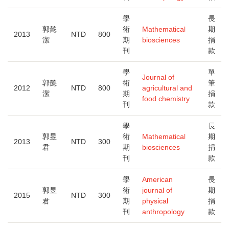
學
長
郭懿
術
Mathematical
期
2013
NTD
800
潔
期
biosciences
捐
刊
款
學
單
Journal of
郭懿
術
筆
2012
NTD
800
agricultural and
潔
期
捐
food chemistry
刊
款
學
長
郭昱
術
Mathematical
期
2013
NTD
300
君
期
biosciences
捐
刊
款
學
American
長
郭昱
術
journal of
期
2015
NTD
300
君
期
physical
捐
刊
anthropology
款