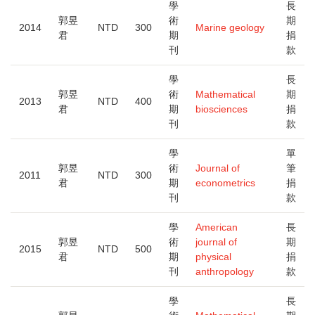
學
長
郭昱
術
期
2014
NTD
300
Marine geology
君
期
捐
刊
款
學
長
郭昱
術
Mathematical
期
2013
NTD
400
君
期
biosciences
捐
刊
款
學
單
郭昱
術
Journal of
筆
2011
NTD
300
君
期
econometrics
捐
刊
款
學
American
長
郭昱
術
journal of
期
2015
NTD
500
君
期
physical
捐
刊
anthropology
款
學
長