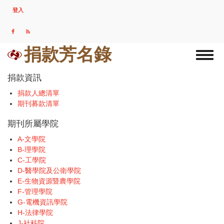
移
登入
USER
至
ACCOUNT
主
MENU
內
容
捐款芳名錄
Toggl
naviga
捐款資訊
捐款人總清單
期刊募款清單
期刊所屬學院
A-文學院
B-理學院
C-工學院
D-醫學院及公衛學院
E-生物資源暨農學院
F-管理學院
G-電機資訊學院
H-法律學院
J-社科院