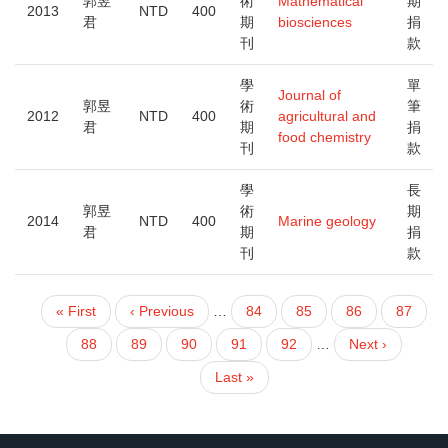
郭昱
術
Mathematical
期
2013
NTD
400
君
期
biosciences
捐
刊
款
學
單
Journal of
郭昱
術
筆
2012
NTD
400
agricultural and
君
期
捐
food chemistry
刊
款
學
長
郭昱
術
期
2014
NTD
400
Marine geology
君
期
捐
刊
款
First
« First
Previous
‹ Previous
…
頁
84
頁
85
頁
86
頁
87
PAGINATION
page
page
面
面
面
面
目
88
頁
89
頁
90
頁
91
頁
92
…
下
Next ›
前
面
面
面
面
一
Last
Last »
頁
頁
page
面