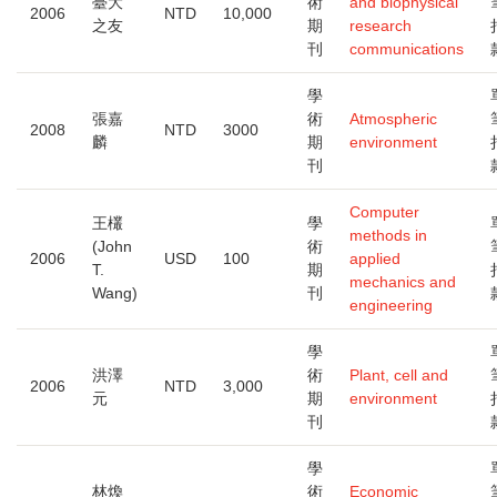
臺大
術
and biophysical
2006
NTD
10,000
之友
期
research
刊
communications
學
張嘉
術
Atmospheric
2008
NTD
3000
麟
期
environment
刊
Computer
王欉
學
methods in
(John
術
2006
USD
100
applied
T.
期
mechanics and
Wang)
刊
engineering
學
洪澤
術
Plant, cell and
2006
NTD
3,000
元
期
environment
刊
學
林煥
術
Economic