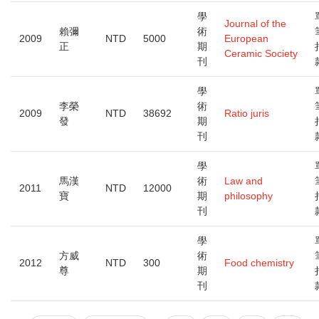
學
Journal of the
賴彌
術
2009
NTD
5000
European
正
期
Ceramic Society
刊
學
李榮
術
2009
NTD
38692
Ratio juris
發
期
刊
學
馬漢
術
Law and
2011
NTD
12000
寶
期
philosophy
刊
學
方威
術
2012
NTD
300
Food chemistry
尊
期
刊