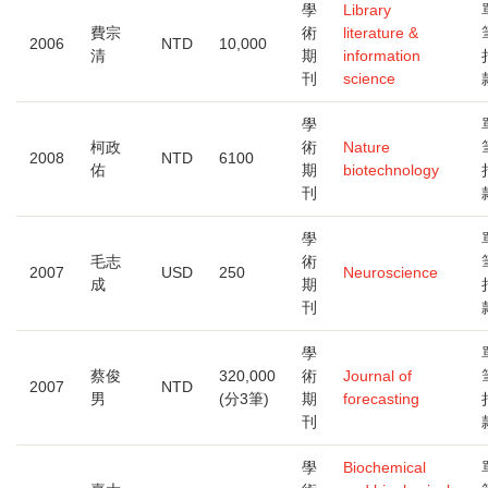
學
Library
費宗
術
literature &
2006
NTD
10,000
清
期
information
刊
science
學
柯政
術
Nature
2008
NTD
6100
佑
期
biotechnology
刊
學
毛志
術
2007
USD
250
Neuroscience
成
期
刊
學
蔡俊
320,000
術
Journal of
2007
NTD
男
(分3筆)
期
forecasting
刊
學
Biochemical