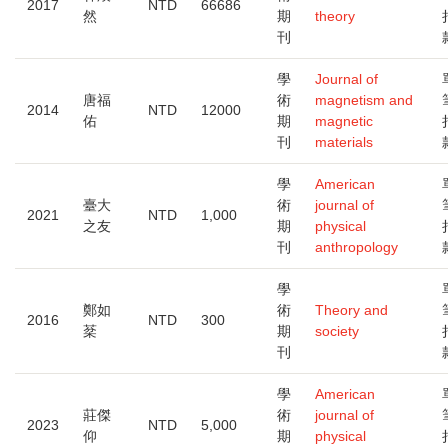
2017
NTD
66686
然
期
theory
刊
學
Journal of
唐福
術
magnetism and
2014
NTD
12000
佑
期
magnetic
刊
materials
學
American
臺大
術
journal of
2021
NTD
1,000
之友
期
physical
刊
anthropology
學
鄭如
術
Theory and
2016
NTD
300
棻
期
society
刊
學
American
莊傑
術
journal of
2023
NTD
5,000
仰
期
physical