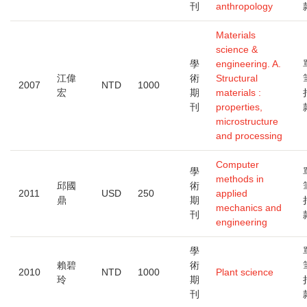
刊
anthropology
Materials
science &
學
engineering. A.
江偉
術
Structural
2007
NTD
1000
宏
期
materials :
刊
properties,
microstructure
and processing
Computer
學
methods in
邱國
術
2011
USD
250
applied
鼎
期
mechanics and
刊
engineering
學
賴碧
術
2010
NTD
1000
Plant science
玲
期
刊