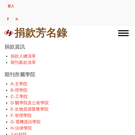
移
登入
USER
至
ACCOUNT
主
MENU
內
容
捐款芳名錄
Toggl
naviga
捐款資訊
捐款人總清單
期刊募款清單
期刊所屬學院
A-文學院
B-理學院
C-工學院
D-醫學院及公衛學院
E-生物資源暨農學院
F-管理學院
G-電機資訊學院
H-法律學院
J-社科院