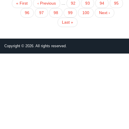
First
« First
Previous
‹ Previous
…
頁
92
頁
93
頁
94
頁
95
PAGINATION
page
page
面
面
面
面
目
96
頁
97
頁
98
頁
99
頁
100
下
Next ›
前
面
面
面
面
一
Last
Last »
頁
頁
page
面
Copyright © 2026. All rights reserved.