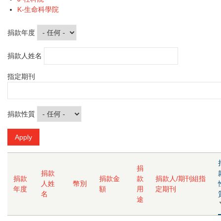
K-生命科學院
捐款年度
捐款人姓名
指定期刊
捐款性質
捐
捐款
捐款
捐款金
款
捐款人/期刊組指
人姓
幣別
年度
額
用
定期刊
名
途