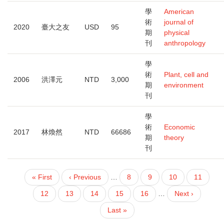
學
American
術
journal of
2020
臺大之友
USD
95
期
physical
刊
anthropology
學
術
Plant, cell and
2006
洪澤元
NTD
3,000
期
environment
刊
學
術
Economic
2017
林煥然
NTD
66686
期
theory
刊
First
« First
Previous
‹ Previous
…
頁
8
頁
9
頁
10
頁
11
PAGINATION
page
page
面
面
面
面
目
12
頁
13
頁
14
頁
15
頁
16
…
下
Next ›
前
面
面
面
面
一
Last
Last »
頁
頁
page