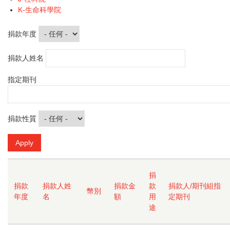
K-生命科學院
捐款年度
捐款人姓名
指定期刊
捐款性質
捐
捐款
捐款人姓
捐款金
款
捐款人/期刊組指
幣別
年度
名
額
用
定期刊
途