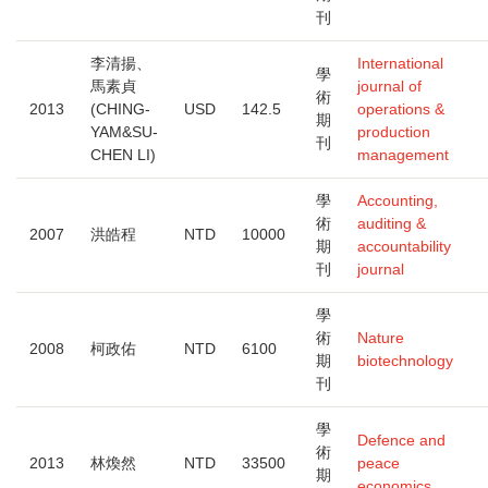
刊
李清揚、
International
學
馬素貞
journal of
術
2013
(CHING-
USD
142.5
operations &
期
YAM&SU-
production
刊
CHEN LI)
management
學
Accounting,
術
auditing &
2007
洪皓程
NTD
10000
期
accountability
刊
journal
學
術
Nature
2008
柯政佑
NTD
6100
期
biotechnology
刊
學
Defence and
術
2013
林煥然
NTD
33500
peace
期
economics