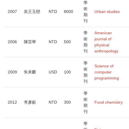
學
術
2007
吳王玉戀
NTD
8000
Urban studies
期
刊
學
American
術
journal of
2006
陳芸華
NTD
500
期
physical
刊
anthropology
學
Science of
術
2009
朱承麟
USD
100
computer
期
programming
刊
學
術
2012
李彥叡
NTD
300
Food chemistry
期
刊
學