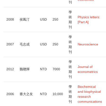
刊
學
術
Physics letters:
2008
侯鳳汀
USD
250
期
[Part A]
刊
學
術
2007
毛志成
USD
250
Neuroscience
期
刊
學
術
Journal of
2012
魏聰輝
NTD
7000
期
econometrics
刊
學
Biochemical
術
and biophysical
2006
臺大之友
NTD
10,000
期
research
刊
communications