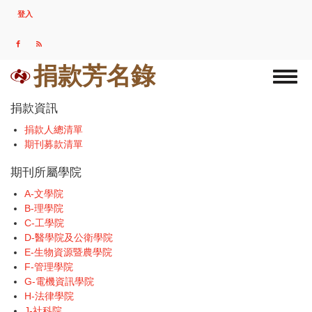
移
登入
USER
至
ACCOUNT
主
MENU
內
容
捐款芳名錄
Toggl
naviga
捐款資訊
捐款人總清單
期刊募款清單
期刊所屬學院
A-文學院
B-理學院
C-工學院
D-醫學院及公衛學院
E-生物資源暨農學院
F-管理學院
G-電機資訊學院
H-法律學院
J-社科院