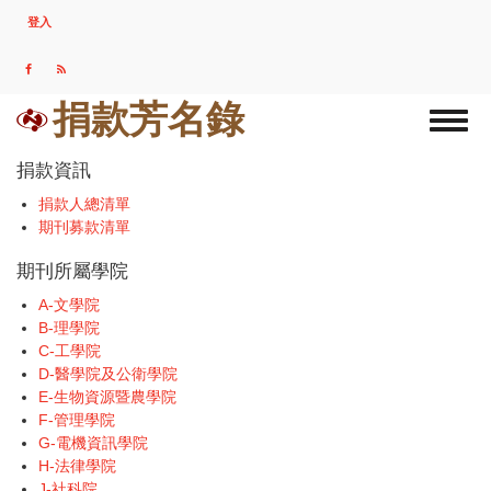
移
登入
USER
至
ACCOUNT
主
MENU
內
容
捐款芳名錄
Toggl
naviga
捐款資訊
捐款人總清單
期刊募款清單
期刊所屬學院
A-文學院
B-理學院
C-工學院
D-醫學院及公衛學院
E-生物資源暨農學院
F-管理學院
G-電機資訊學院
H-法律學院
J-社科院