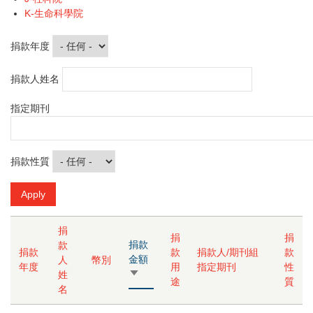
K-生命科學院
捐款年度
捐款人姓名
指定期刊
捐款性質
捐
捐
捐
捐款
款
捐款
款
捐款人/期刊組
款
金額
人
幣別
年度
用
指定期刊
性
由
姓
途
質
小
名
到