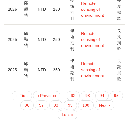
學
長
邱
Remote
術
期
2025
顯
NTD
250
sensing of
期
捐
皓
environment
刊
款
學
長
邱
Remote
術
期
2025
顯
NTD
250
sensing of
期
捐
皓
environment
刊
款
學
長
邱
Remote
術
期
2025
顯
NTD
250
sensing of
期
捐
皓
environment
刊
款
First
« First
Previous
‹ Previous
…
頁
92
頁
93
頁
94
頁
95
PAGINATION
page
page
面
面
面
面
頁
96
頁
97
目
98
頁
99
頁
100
下
Next ›
面
面
前
面
面
一
Last
Last »
頁
頁
page
面